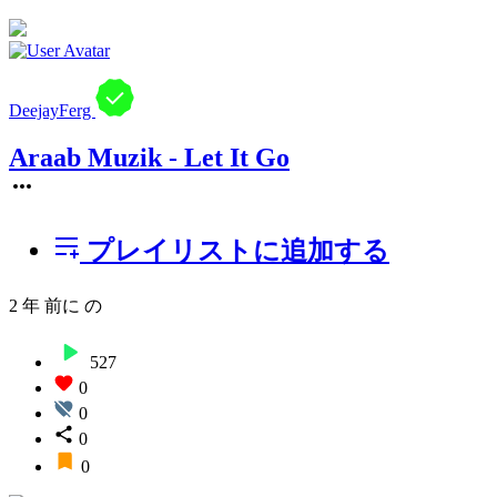
DeejayFerg
Araab Muzik - Let It Go
プレイリストに追加する
2 年 前に
の
527
0
0
0
0