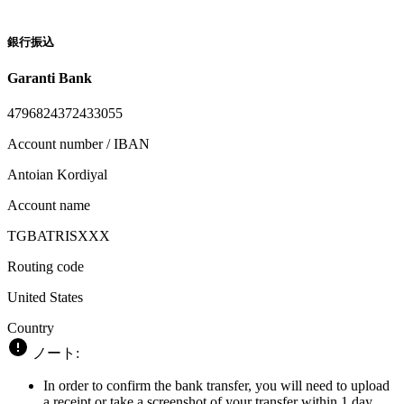
銀行振込
Garanti Bank
4796824372433055
Account number / IBAN
Antoian Kordiyal
Account name
TGBATRISXXX
Routing code
United States
Country
ノート:
In order to confirm the bank transfer, you will need to upload
a receipt or take a screenshot of your transfer within 1 day