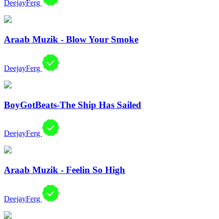
DeejayFerg
Araab Muzik - Blow Your Smoke
DeejayFerg
BoyGotBeats-The Ship Has Sailed
DeejayFerg
Araab Muzik - Feelin So High
DeejayFerg