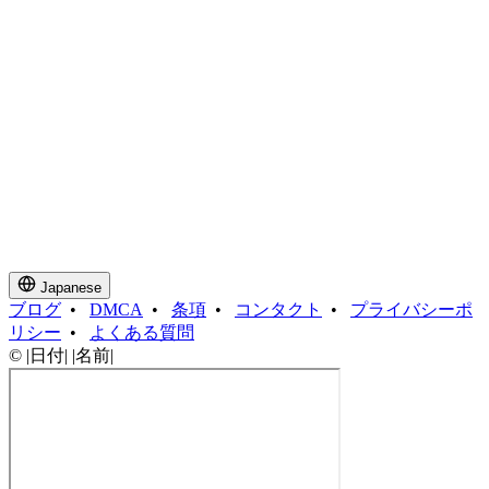
Japanese
ブログ
•
DMCA
•
条項
•
コンタクト
•
プライバシーポ
リシー
•
よくある質問
© |日付| |名前|