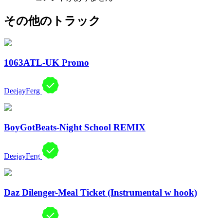
その他のトラック
1063ATL-UK Promo
DeejayFerg
BoyGotBeats-Night School REMIX
DeejayFerg
Daz Dilenger-Meal Ticket (Instrumental w hook)