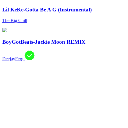
Lil KeKe-Gotta Be A G (Instrumental)
The Big Chill
BoyGotBeats-Jackie Moon REMIX
DeejayFerg