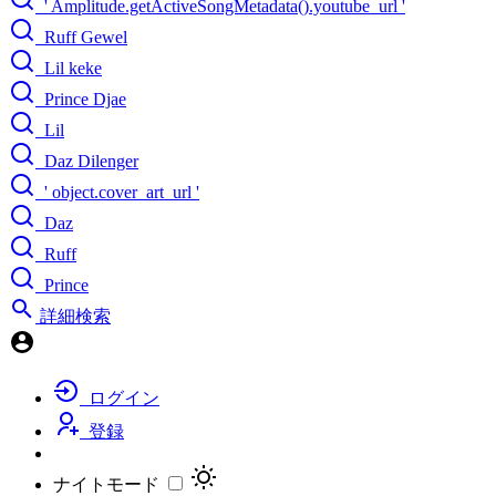
' Amplitude.getActiveSongMetadata().youtube_url '
Ruff Gewel
Lil keke
Prince Djae
Lil
Daz Dilenger
' object.cover_art_url '
Daz
Ruff
Prince
詳細検索
ログイン
登録
ナイトモード