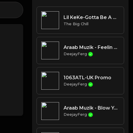
Lil KeKe-Gotta Be A G (Instrumental)
The Big Chill
Araab Muzik - Feelin So High
DeejayFerg
1063ATL-UK Promo
DeejayFerg
Araab Muzik - Blow Your Smoke
DeejayFerg