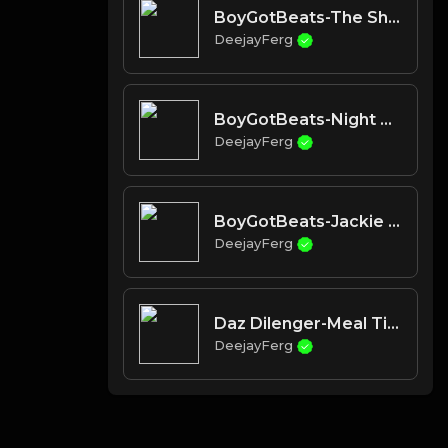
BoyGotBeats-The Ship Has Sailed
DeejayFerg
BoyGotBeats-Night School REMIX
DeejayFerg
BoyGotBeats-Jackie Moon REMIX
DeejayFerg
Daz Dilenger-Meal Ticket (Instrumental w hook)
DeejayFerg