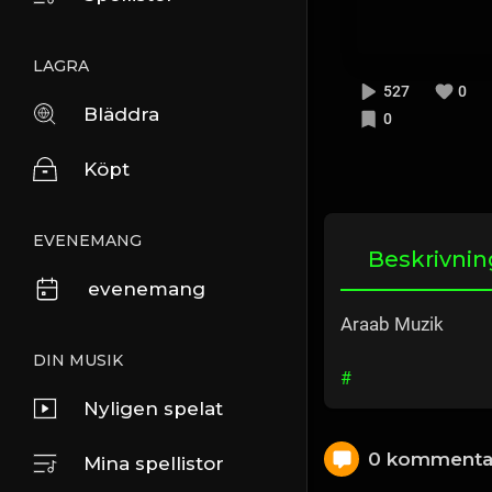
LAGRA
527
0
Bläddra
0
Köpt
EVENEMANG
Beskrivnin
evenemang
Araab Muzik
DIN MUSIK
#
Nyligen spelat
0 kommenta
Mina spellistor