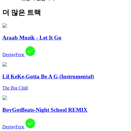
더 많은 트랙
Araab Muzik - Let It Go
DeejayFerg
Lil KeKe-Gotta Be A G (Instrumental)
The Big Chill
BoyGotBeats-Night School REMIX
DeejayFerg