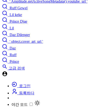
' Amplitude.getActiveSongMetadata().youtube_url '
Ruff Gewel
Lil keke
Prince Djae
Lil
Daz Dilenger
' object.cover_art_url '
Daz
Ruff
Prince
고급 검색
로그인
등록하다
야간 모드