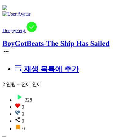
DeejayFerg
BoyGotBeats-The Ship Has Sailed
재생 목록에 추가
2 연령 ~ 전에
안에
328
0
0
0
0