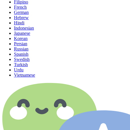
Filipino
French
German
Hebrew
Hindi
Indonesian
Japanese
Korean
Persian
Russian
Spanish
Swedish
Turkish
Urdu
Vietnamese