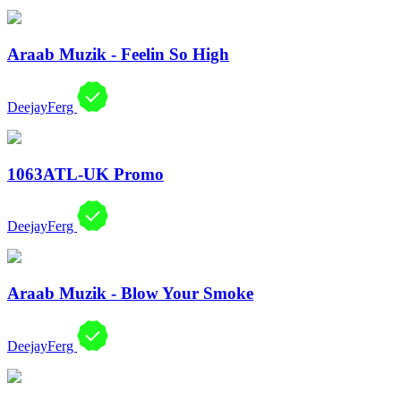
Araab Muzik - Feelin So High
DeejayFerg
1063ATL-UK Promo
DeejayFerg
Araab Muzik - Blow Your Smoke
DeejayFerg