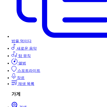
밥을 먹이다
새로운 음악
탑 뮤직
앨범
스포트라이트
장르
재생 목록
가게