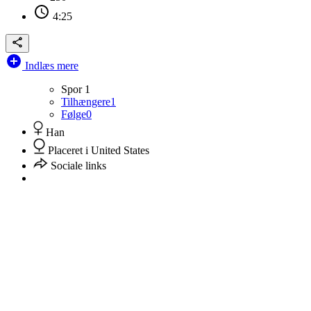
4:25
Indlæs mere
Spor
1
Tilhængere
1
Følge
0
Han
Placeret i United States
Sociale links