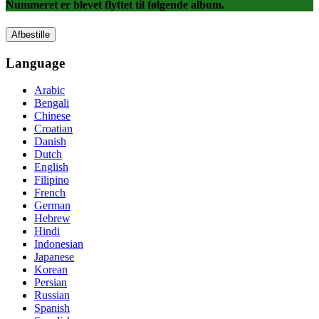
Nummeret er blevet flyttet til følgende album.
Afbestille
Language
Arabic
Bengali
Chinese
Croatian
Danish
Dutch
English
Filipino
French
German
Hebrew
Hindi
Indonesian
Japanese
Korean
Persian
Russian
Spanish