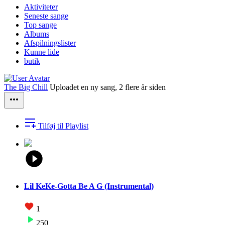
Aktiviteter
Seneste sange
Top sange
Albums
Afspilningslister
Kunne lide
butik
The Big Chill
Uploadet en ny sang,
2 flere år siden
Tilføj til Playlist
Lil KeKe-Gotta Be A G (Instrumental)
1
250