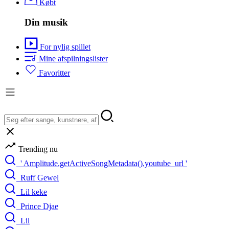
Købt
Din musik
For nylig spillet
Mine afspilningslister
Favoritter
Trending nu
' Amplitude.getActiveSongMetadata().youtube_url '
Ruff Gewel
Lil keke
Prince Djae
Lil