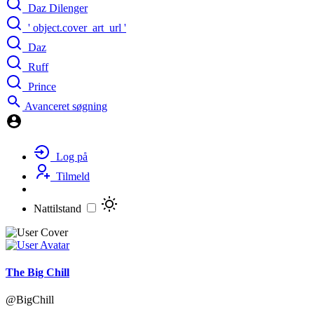
Daz Dilenger
' object.cover_art_url '
Daz
Ruff
Prince
Avanceret søgning
Log på
Tilmeld
Nattilstand
The Big Chill
@BigChill