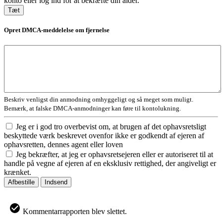
konto eller log ind for at bekræfte din alder.
Tæt
Opret DMCA-meddelelse om fjernelse
Beskriv venligst din anmodning omhyggeligt og så meget som muligt.
Bemærk, at falske DMCA-anmodninger kan føre til kontolukning.
Jeg er i god tro overbevist om, at brugen af det ophavsretsligt
beskyttede værk beskrevet ovenfor ikke er godkendt af ejeren af
ophavsretten, dennes agent eller loven
Jeg bekræfter, at jeg er ophavsretsejeren eller er autoriseret til at
handle på vegne af ejeren af en eksklusiv rettighed, der angiveligt er
krænket.
Afbestille
Indsend
Kommentarrapporten blev slettet.