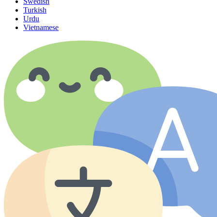
Swedish
Turkish
Urdu
Vietnamese