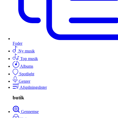
Foder
Ny musik
Top musik
Albums
Spotlight
Genrer
Afspilningslister
butik
Gennemse