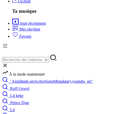
Acheté
Ta musique
Joué récemment
Mes playlists
Favoris
À la mode maintenant
' Amplitude.getActiveSongMetadata().youtube_url '
Ruff Gewel
Lil keke
Prince Djae
Lil