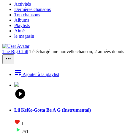
Activités
Dernières chansons
Top chansons
Albums
Playlists
Aimé
le magasin
The Big Chill
Téléchargé une nouvelle chanson,
2 années depuis
Ajouter à la playlist
Lil KeKe-Gotta Be A G (Instrumental)
1
251