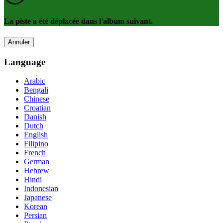
La piste a été déplacée dans l'album suivant.
Annuler
Language
Arabic
Bengali
Chinese
Croatian
Danish
Dutch
English
Filipino
French
German
Hebrew
Hindi
Indonesian
Japanese
Korean
Persian