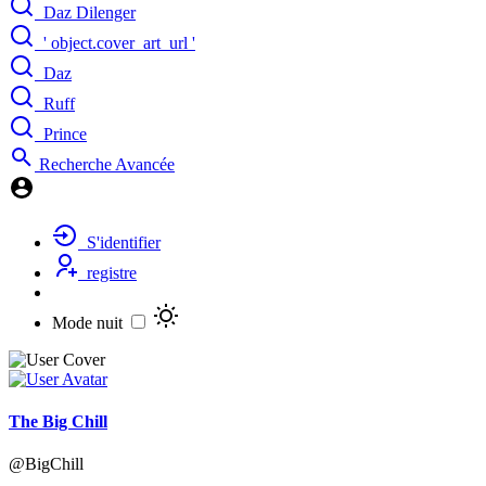
Daz Dilenger
' object.cover_art_url '
Daz
Ruff
Prince
Recherche Avancée
S'identifier
registre
Mode nuit
The Big Chill
@BigChill