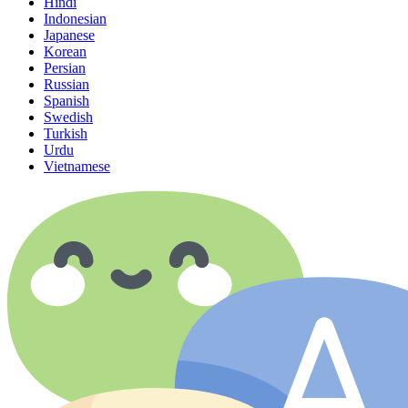
Hindi
Indonesian
Japanese
Korean
Persian
Russian
Spanish
Swedish
Turkish
Urdu
Vietnamese