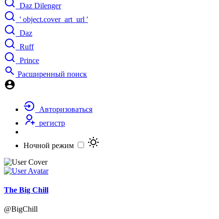
Daz Dilenger
' object.cover_art_url '
Daz
Ruff
Prince
Расширенный поиск
Авторизоваться
регистр
Ночной режим
The Big Chill
@BigChill