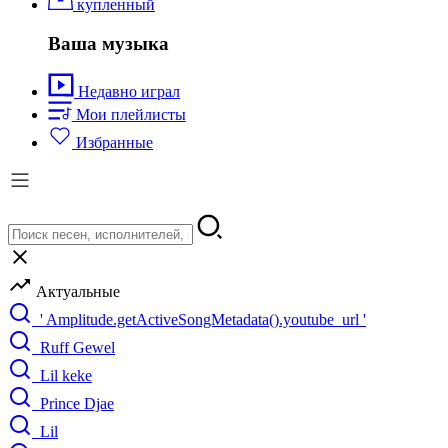
купленный
Ваша музыка
Недавно играл
Мои плейлисты
Избранные
Актуальные
' Amplitude.getActiveSongMetadata().youtube_url '
Ruff Gewel
Lil keke
Prince Djae
Lil