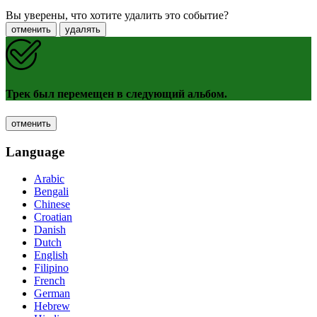
Вы уверены, что хотите удалить это событие?
отменить
удалять
Трек был перемещен в следующий альбом.
отменить
Language
Arabic
Bengali
Chinese
Croatian
Danish
Dutch
English
Filipino
French
German
Hebrew