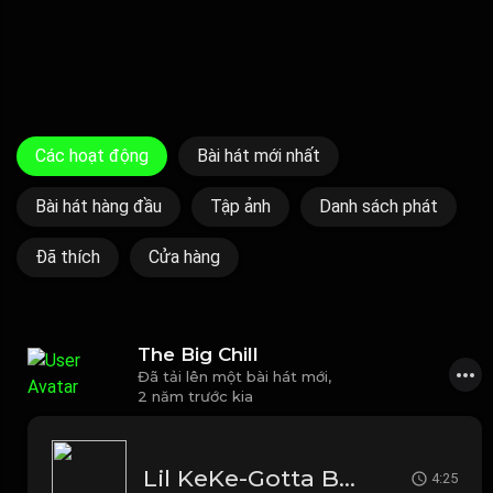
Các hoạt động
Bài hát mới nhất
Bài hát hàng đầu
Tập ảnh
Danh sách phát
Đã thích
Cửa hàng
The Big Chill
Đã tải lên một bài hát mới,
2 năm trước kia
Lil KeKe-Gotta Be A G (Instrumental)
4:25